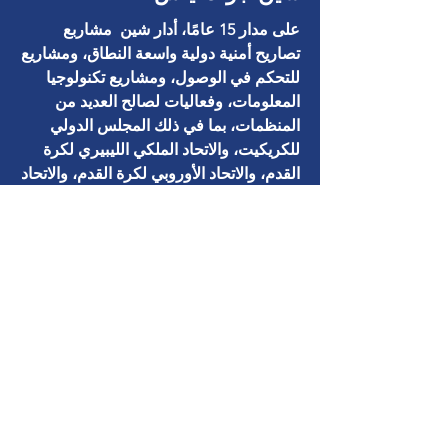
على مدار 15 عامًا، أدار شين مشاربع
تصاريح أمنية دولية واسعة النطاق، ومشاريع
للتحكم في الوصول، ومشاريع تكنولوجيا
المعلومات، وفعاليات لصالح العديد من
المنظمات، بما في ذلك المجلس الدولي
للكريكيت، والاتحاد الملكي الليبيري لكرة
القدم، والاتحاد الأوروبي لكرة القدم، والاتحاد
الدولي لكرة القدم (فيفا)، وهيئة الإحصاء
النيوزيلندية، والاتحاد العالمي للرجبي،
واللجنة الأولمبية الدولية، والاتحاد الدولي
لكرة السلة (FIBA). وقد أثبت كفاءته في
إدارة المشاريع ومستشار الفعاليات، متمتعًا
بمهارات قوية في إدارة الأفراد.