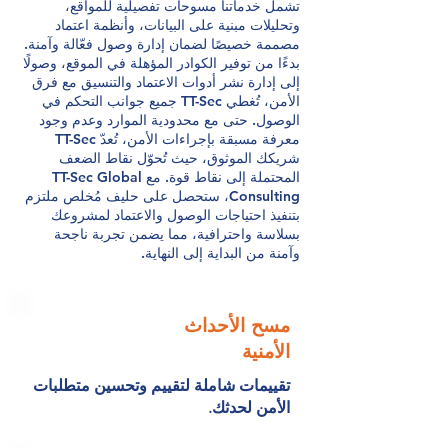
تشمل خدماتنا مسوحات تفصيلية للمواقع،
وتحليلات مبنية على البيانات، وأنظمة اعتماد
مصممة خصيصًا لضمان إدارة وصول فعّالة وآمنة.
بدءًا من توفير الكوادر المؤهلة في الموقع، وصولًا
إلى إدارة نشر أدوات الاعتماد والتنسيق مع فرق
الأمن، تُغطي TT-Sec جميع جوانب التحكم في
الوصول. حتى مع محدودية الموارد وعدم وجود
معرفة مسبقة بإجراءات الأمن، تُعدّ TT-Sec
شريكك الموثوق، حيث تُحوّل نقاط الضعف
المحتملة إلى نقاط قوة. مع TT-Sec Global
Consulting، ستحصل على حليف مُخلص ملتزم
بتنفيذ احتياجات الوصول والاعتماد لمشروعك
بسلاسة واحترافية، مما يضمن تجربة ناجحة
وآمنة من البداية إلى النهاية.
مسح الأحداث
الأمنية
تقييمات شاملة لتقييم وتحسين متطلبات
الأمن لحدثك.