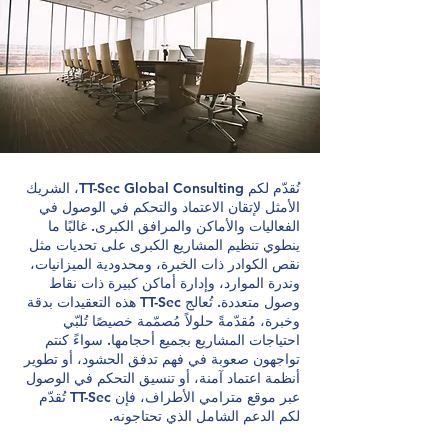
نُقدّم لكم TT-Sec Global Consulting، الشريك
الأمثل لإتقان الاعتماد والتحكم في الوصول في
الفعاليات والأماكن والمرافق الكبرى. غالبًا ما
ينطوي تنظيم المشاريع الكبرى على تحديات مثل
نقص الكوادر ذات الخبرة، ومحدودية الميزانيات،
وندرة الموارد، وإدارة أماكن كبيرة ذات نقاط
وصول متعددة. تُعالج TT-Sec هذه التعقيدات بدقة
وخبرة، مُقدّمةً حلولاً مُصمّمة خصيصًا تُلبّي
احتياجات المشاريع بجميع أحجامها. سواءً كنتم
تواجهون صعوبة في فهم تدفق الحشود، أو تطوير
أنظمة اعتماد آمنة، أو تنسيق التحكم في الوصول
عبر موقع مترامي الأطراف، فإن TT-Sec تُقدّم
لكم الدعم الشامل الذي تحتاجونه.